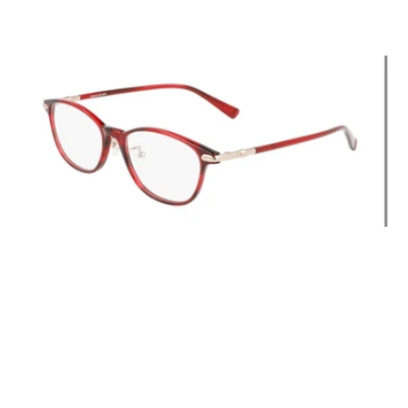
价
格
Longchamp
LO2702LBJ