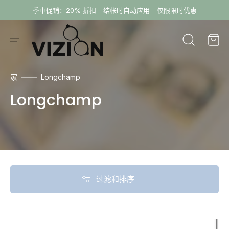
跳
季中促销：20% 折扣 - 结帐时自动应用 - 仅限限时优惠
到
内
购
容
物
车
家
Longchamp
收
Longchamp
藏:
过滤和排序
Longchamp