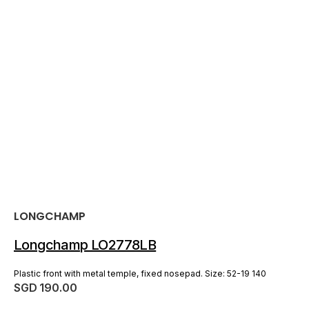
厂
LONGCHAMP
商：
Longchamp LO2778LB
Plastic front with metal temple, fixed nosepad. Size: 52-19 140
常
SGD 190.00
规