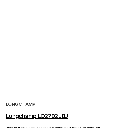
厂
LONGCHAMP
商：
Longchamp LO2702LBJ
Plastic frame with adjustable nose pad for extra comfort.