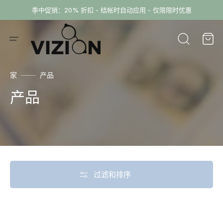
跳
季中促销：20% 折扣 - 结帐时自动应用 - 仅限限时优惠
到
内
购
容
物
车
家
产品
收
产品
藏:
过滤和排序